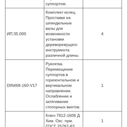
суппортом.
Комплект колец.
Проставки на
шпиндельные
валы для
ИП.35.000
возможности
4
установки
дереворежущего
инструмента
различной длины.
Рукоятка.
Перемещение
суппортов в
горизонтальном и
DIN468-160-V17
вертикальном
1
направлении.
Ослабление и
затягивание
стопорных винтов.
Ключ 7812-1606 Д
Хим. Окс. прм.
1
ГОСТ 25787-83